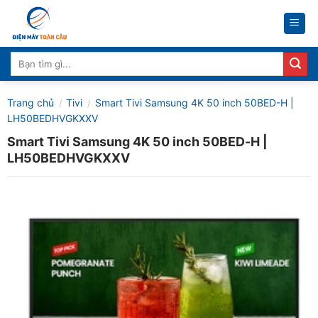
Skip
to
content
Tìm
kiếm:
Trang chủ
Tivi
Smart Tivi Samsung 4K 50 inch 50BED-H |
/
/
LH50BEDHVGKXXV
Smart Tivi Samsung 4K 50 inch 50BED-H |
LH50BEDHVGKXXV