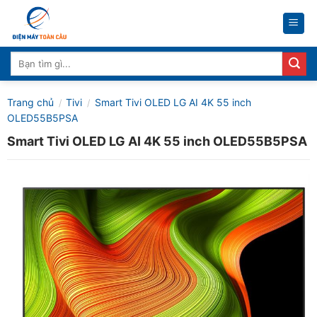
Skip
to
content
Tìm
kiếm:
Trang chủ
Tivi
Smart Tivi OLED LG AI 4K 55 inch
/
/
OLED55B5PSA
Smart Tivi OLED LG AI 4K 55 inch OLED55B5PSA