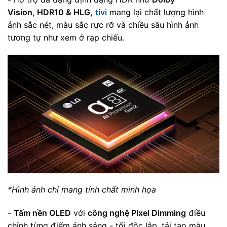
Vision
,
HDR10 & HLG,
tivi
mang lại chất lượng hình
ảnh sắc nét, màu sắc rực rỡ và chiều sâu hình ảnh
tương tự như xem ở rạp chiếu.
*Hình ảnh chỉ mang tính chất minh họa
-
Tấm nền OLED
với
công nghệ Pixel Dimming
điều
chỉnh từng điểm ảnh sáng - tối độc lập, tái tạo màu