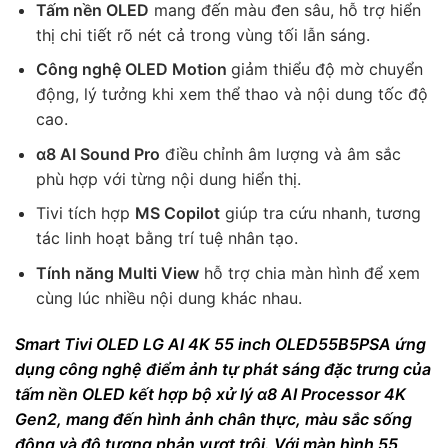
Tấm nền OLED
mang đến màu đen sâu, hỗ trợ hiển
thị chi tiết rõ nét cả trong vùng tối lẫn sáng.
Công nghệ OLED Motion
giảm thiểu độ mờ chuyển
động, lý tưởng khi xem thể thao và nội dung tốc độ
cao.
α8 AI Sound Pro
điều chỉnh âm lượng và âm sắc
phù hợp với từng nội dung hiển thị.
Tivi tích hợp
MS Copilot
giúp tra cứu nhanh, tương
tác linh hoạt bằng trí tuệ nhân tạo.
Tính năng Multi View
hỗ trợ chia màn hình để xem
cùng lúc nhiều nội dung khác nhau.
Smart Tivi OLED LG AI 4K 55 inch OLED55B5PSA ứng
dụng công nghệ điểm ảnh tự phát sáng đặc trưng của
tấm nền OLED kết hợp bộ xử lý α8 AI Processor 4K
Gen2, mang đến hình ảnh chân thực, màu sắc sống
động và độ tương phản vượt trội. Với màn hình 55