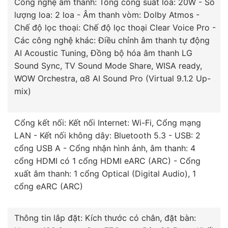
Công nghệ âm thanh: Tổng công suất loa: 20W - Số
lượng loa: 2 loa - Âm thanh vòm: Dolby Atmos -
Chế độ lọc thoại: Chế độ lọc thoại Clear Voice Pro -
Các công nghệ khác: Điều chỉnh âm thanh tự động
AI Acoustic Tuning, Đồng bộ hóa âm thanh LG
Sound Sync, TV Sound Mode Share, WISA ready,
WOW Orchestra, α8 AI Sound Pro (Virtual 9.1.2 Up-
mix)
Cổng kết nối: Kết nối Internet: Wi-Fi, Cổng mạng
LAN - Kết nối không dây: Bluetooth 5.3 - USB: 2
cổng USB A - Cổng nhận hình ảnh, âm thanh: 4
cổng HDMI có 1 cổng HDMI eARC (ARC) - Cổng
xuất âm thanh: 1 cổng Optical (Digital Audio), 1
cổng eARC (ARC)
Thông tin lắp đặt: Kích thước có chân, đặt bàn: