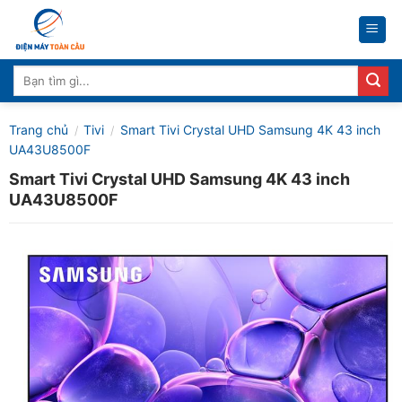
Skip
to
content
Tìm
kiếm:
Trang chủ
Tivi
Smart Tivi Crystal UHD Samsung 4K 43 inch
/
/
UA43U8500F
Smart Tivi Crystal UHD Samsung 4K 43 inch
UA43U8500F