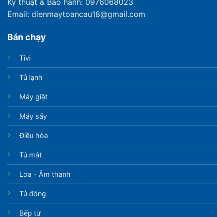
Kỹ thuật & Bảo hành: 0976068023
Email: dienmaytoancau18@gmail.com
Bán chạy
Tivi
Tủ lạnh
Máy giặt
Máy sấy
Điều hòa
Tủ mát
Loa - Âm thanh
Tủ đông
Bếp từ