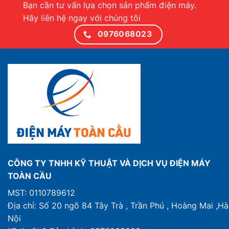
Bạn cần tư vấn lựa chọn sản phẩm điện máy.
Hãy liên hệ ngay với chúng tôi
0976068023
CÔNG TY TNHH KỸ THUẬT VÀ DỊCH VỤ ĐIỆN MÁY
TOÀN CẦU
MST: 0110789612
Địa chỉ: Số 20 ngõ 84 Tây Trà , Trần Phú , Hoàng Mai ,Hà
Nội