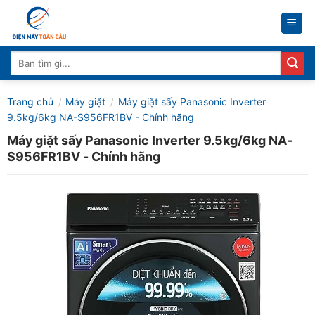
Skip
to
content
Tìm
kiếm:
Trang chủ
Máy giặt
Máy giặt sấy Panasonic Inverter
/
/
9.5kg/6kg NA-S956FR1BV - Chính hãng
Máy giặt sấy Panasonic Inverter 9.5kg/6kg NA-
S956FR1BV - Chính hãng