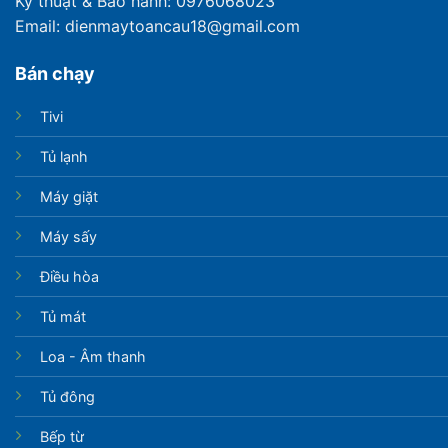
Kỹ thuật & Bảo hành: 0976068023
Email: dienmaytoancau18@gmail.com
Bán chạy
Tivi
Tủ lạnh
Máy giặt
Máy sấy
Điều hòa
Tủ mát
Loa - Âm thanh
Tủ đông
Bếp từ