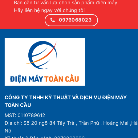
Bạn cần tư vấn lựa chọn sản phẩm điện máy.
Hãy liên hệ ngay với chúng tôi
0976068023
CÔNG TY TNHH KỸ THUẬT VÀ DỊCH VỤ ĐIỆN MÁY
TOÀN CẦU
MST: 0110789612
Địa chỉ: Số 20 ngõ 84 Tây Trà , Trần Phú , Hoàng Mai ,Hà
Nội