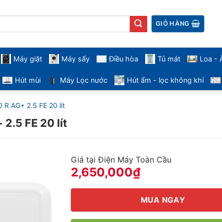
GIỎ HÀNG
Tủ mát
Máy giặt
Máy sấy
Điều hòa
Loa -
Hút mùi
Máy Lọc nước
Hút ẩm - lọc không khí
 R AG+ 2.5 FE 20 lít
2.5 FE 20 lít
Giá tại Điện Máy Toàn Cầu
2,650,000
₫
MUA NGAY