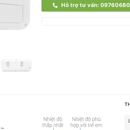
Hỗ trợ tư vấn: 0976068
T